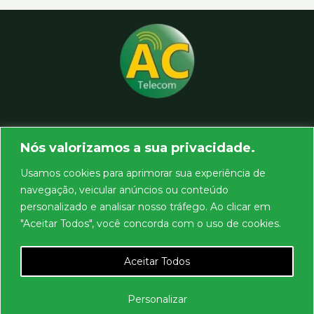
Home
Nós valorizamos a sua privacidade.
Quem Somos
Produtos
Usamos cookies para aprimorar sua experiência de
Locacao
navegação, veicular anúncios ou conteúdo
Assistencia
personalizado e analisar nosso tráfego. Ao clicar em
Contato
"Aceitar Todos", você concorda com o uso de cookies.
Aceitar Todos
Personalizar
Copyright © 2026 AC Telecom - Soluções em Radiocomunicação Corporativa