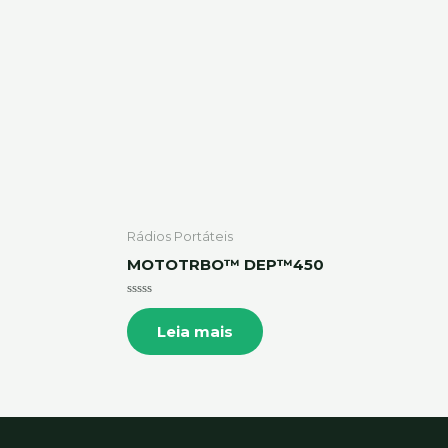
Rádios Portáteis
MOTOTRBO™ DEP™450
Avaliação
0
Leia mais
de
5