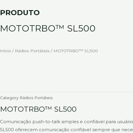
Ir
PRODUTO
para
o
MOTOTRBO™ SL500
conteúdo
Início
/
Rádios Portáteis
/ MOTOTRBO™ SL500
Category
Rádios Portáteis
MOTOTRBO™ SL500
Comunicação push-to-talk simples e confiável para usuár
SL500 oferecem comunicação confiável sempre que neces