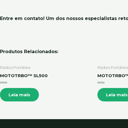
Entre em contato! Um dos nossos especialistas reto
Produtos Relacionados:
Rádios Portáteis
Rádios Portáteis
MOTOTRBO™ SL500
MOTOTRBO™
Avaliação
Avaliação
0
0
Leia mais
Leia mais
de
de
5
5