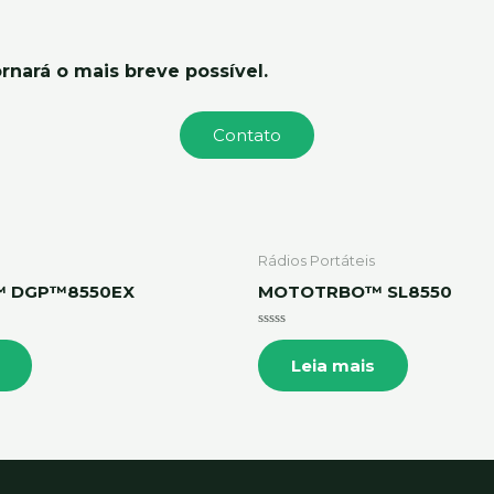
rnará o mais breve possível.
Contato
Rádios Portáteis
 DGP™8550EX
MOTOTRBO™ SL8550
Avaliação
0
Leia mais
de
5